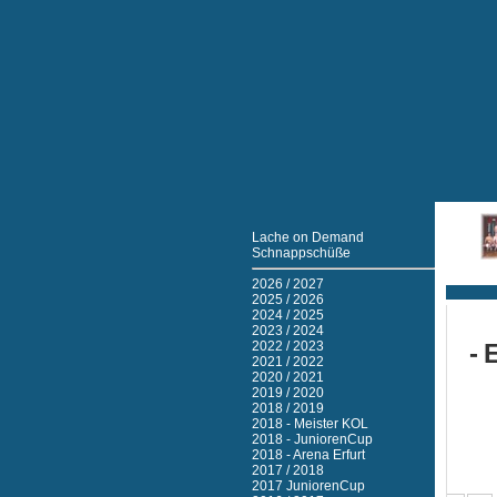
Lache on Demand
Schnappschüße
Ticker
2026 / 2027
2025 / 2026
2024 / 2025
2023 / 2024
2022 / 2023
- 
2021 / 2022
2020 / 2021
2019 / 2020
2018 / 2019
2018 - Meister KOL
2018 - JuniorenCup
2018 - Arena Erfurt
2017 / 2018
2017 JuniorenCup