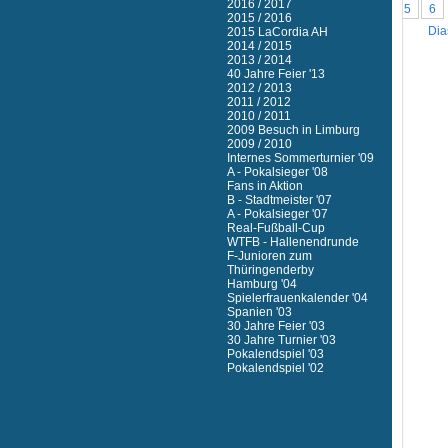
2016 / 2017
1
2
3
4
5
6
2015 / 2016
Dia
2015 LaCordia AH
2014 / 2015
2013 / 2014
40 Jahre Feier '13
2012 / 2013
2011 / 2012
2010 / 2011
2009 Besuch in Limburg
2009 / 2010
Internes Sommerturnier '09
A - Pokalsieger '08
Fans in Aktion
B - Stadtmeister '07
A - Pokalsieger '07
Real-Fußball-Cup
WTFB - Hallenendrunde
F-Junioren zum
Thüringenderby
Hamburg '04
Spielerfrauenkalender '04
Spanien '03
30 Jahre Feier '03
30 Jahre Turnier '03
Pokalendspiel '03
Pokalendspiel '02